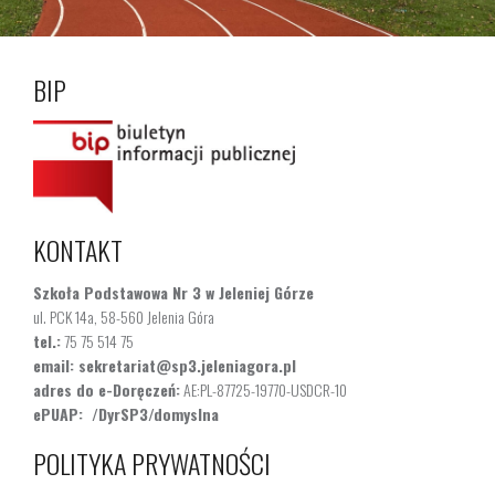
BIP
KONTAKT
Szkoła Podstawowa Nr 3 w Jeleniej Górze
ul. PCK 14a, 58-560 Jelenia Góra
tel.:
75 75 514 75
email:
sekretariat@sp3.jeleniagora.pl
adres do e-Doręczeń:
AE:PL-87725-19770-USDCR-10
ePUAP:
/DyrSP3/domyslna
POLITYKA PRYWATNOŚCI