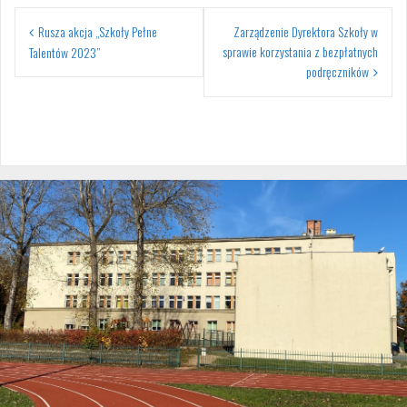
Nawigacja
Rusza akcja „Szkoły Pełne
Zarządzenie Dyrektora Szkoły w
wpisu
sprawie korzystania z bezpłatnych
Talentów 2023”
podręczników